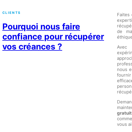
CLIENTS
Faites
expe
Pourquoi nous faire
récupé
de ma
confiance pour récupérer
éthique
vos créances ?
Avec
expéri
approc
profes
nous e
fourni
eff
perso
récupér
Dem
mainte
gratuit
comme
vous ai