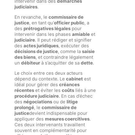
intervenir dans des
démarches
judiciaires
.
En revanche, le
commissaire de
justice
, en tant qu’
officier public
, a
des
prétrogatives légales
pour
intervenir dans les phases
amiable
et
judiciaire
. Il peut rédiger et signifier
des
actes juridiques
, exécuter des
décisions de justice
, comme la
saisie
des biens
, et contraindre légalement
un
débiteur
à s’acquitter de sa
dette
.
Le choix entre ces deux acteurs
dépend du contexte. Le
cabinet
est
idéal pour gérer des
créances
récentes
et éviter les
coûts
liés à une
procédure judiciaire
. En cas d’échec
des
négociations
ou de
litige
prolongé
, le
commissaire de
justice
devient indispensable pour
appliquer des
mesures coercitives
.
Ces deux intervenants travaillent
souvent en complémentarité pour