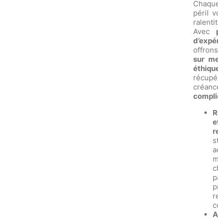
Chaqu
péril v
ralenti
Avec
d’expé
offro
sur me
éthiqu
réc
cr
compli
R
r
s
a
m
p
p
r
c
A