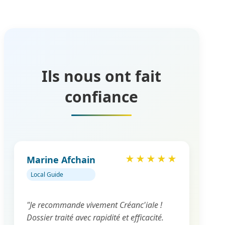
clairement à chaque étape.
la loi. Toutes nos démarches sont légales,
confidentielles et sécurisées, et menées en
collaboration avec des professionnels du
droit (commissaires de justice, juristes…).
Ils nous ont fait
confiance
Marine Afchain
★
★
★
★
★
Local Guide
"Je recommande vivement Créanc'iale !
Dossier traité avec rapidité et efficacité.