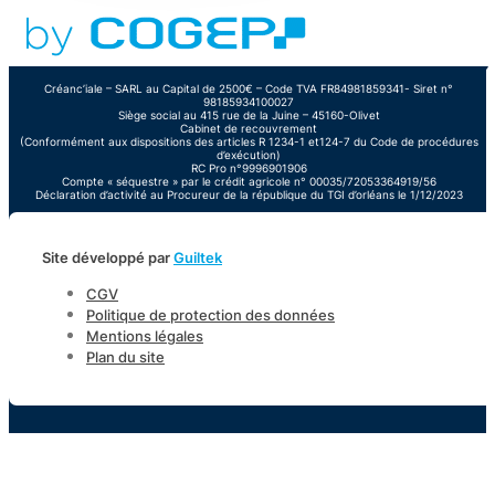
Créanc’iale – SARL au Capital de 2500€ – Code TVA FR84981859341- Siret n°
981859341
00027
Siège social au
415 rue de la Juine
– 45160-Olivet
Cabinet de recouvrement
(Conformément aux dispositions des articles R 1234-1 et124-7 du Code de procédures
d’exécution)
RC Pro n°9996901906
Compte « séquestre » par le crédit agricole n° 00035/72053364919/56
Déclaration d’activité au Procureur de la république du TGI d’orléans le 1/12/2023
Site développé par
Guiltek
CGV
Politique de protection des données
Mentions légales
Plan du site