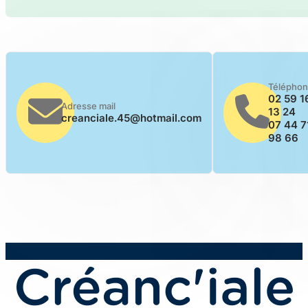
Télépho
02 59 1
Adresse mail
13 24
creanciale.45@hotmail.com
07 44 7
98 66