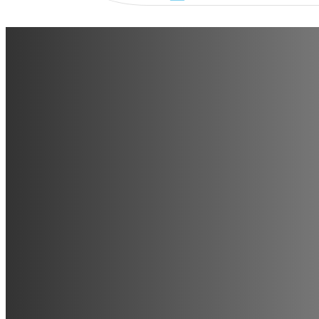
Pourquoi faire appel à un
manager externalisé ?
Une solution flexible, stratégique et économique pour opt
contexte économique où la maîtrise des encours clients 
trésorerie et la rentabilité, de nombreuses entreprises
remplacer un poste vacant de façon traditionnelle. Pourtant
efficace et…