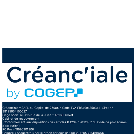
Créanc’iale – SARL au Capital de 2500€ – Code TVA FR84981859341- Siret n°
981859341
00027
Siège social au
415 rue de la Juine
– 45160-Olivet
Cabinet de recouvrement
(Conformément aux dispositions des articles R 1234-1 et124-7 du Code de procédures
d’exécution)
RC Pro n°9996901906
Compte « séquestre » par le crédit agricole n° 00035/72053364919/56