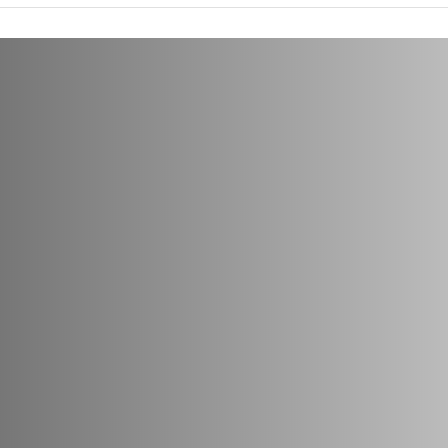
 credit
imiser votre poste clients Dans un
devient cruciale pour préserver la
 hésitent à embaucher en CDD ou à
, il existe une alternative souple,