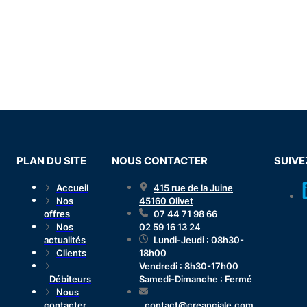
PLAN DU SITE
NOUS CONTACTER
SUIV
Accueil
415 rue de la Juine
Nos
45160 Olivet
offres
07 44 71 98 66
Nos
02 59 16 13 24
actualités
Lundi-Jeudi : 08h30-
Clients
18h00
Vendredi : 8h30-17h00
Débiteurs
Samedi-Dimanche : Fermé
Nous
contacter
contact@creanciale.com